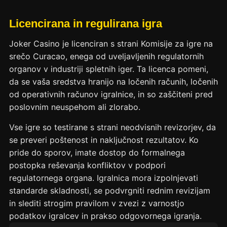
Licencirana in regulirana igra
Joker Casino je licenciran s strani Komisije za igre na
srečo Curacao, enega od uveljavljenih regulatornih
organov v industriji spletnih iger. Ta licenca pomeni,
da se vaša sredstva hranijo na ločenih računih, ločenih
od operativnih računov igralnice, in so zaščiteni pred
poslovnim neuspehom ali zlorabo.
Vse igre so testirane s strani neodvisnih revizorjev, da
se preveri poštenost in naključnost rezultatov. Ko
pride do sporov, imate dostop do formalnega
postopka reševanja konfliktov v podpori
regulatornega organa. Igralnica mora izpolnjevati
standarde skladnosti, se podvrgniti rednim revizijam
in slediti strogim pravilom v zvezi z varnostjo
podatkov igralcev in prakso odgovornega igranja.