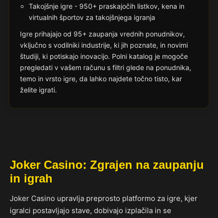
Takojšnje igre - 950+ praskajočih listkov, kena in
virtualnih športov za takojšnjega igranja
Igre prihajajo od 95+ zaupanja vrednih ponudnikov,
vključno s vodilniki industrije, ki jih poznate, in novimi
študiji, ki potiskajo inovacijo. Polni katalog je mogoče
pregledati v vašem računu s filtri glede na ponudnika,
temo in vrsto igre, da lahko najdete točno tisto, kar
želite igrati.
Joker Casino: Zgrajen na zaupanju
in igrah
Joker Casino upravlja preprosto platformo za igre, kjer
igralci postavljajo stave, dobivajo izplačila in se