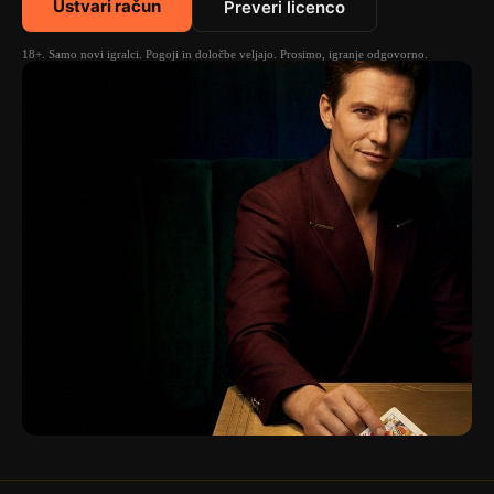
Ustvari račun
Preveri licenco
18+. Samo novi igralci. Pogoji in določbe veljajo. Prosimo, igranje odgovorno.