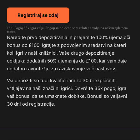
Registriraj se zdaj
18+. Pogoj 35x igra velja. Pogoji in določbe so v celoti na voljo na našem spletnem
mestu.
Naredite prvo depozitiranja in prejemite 100% ujemajoči
bonus do £100. Igrajte z podvojenim sredstvi na kateri
koli igri v naši knjižnici. Vaše drugo depozitiranje
odkljuka dodatnih 50% ujemanja do £100, kar vam daje
dodatno ravnotežje za raziskovanje več naslovov.
Vsi depoziti so tudi kvalificirani za 30 brezplačnih
vrtljajev na naši značilni igrici. Dovršite 35x pogoj igra
vaš bonus, da se umaknete dobitke. Bonusi so veljavni
30 dni od registracije.