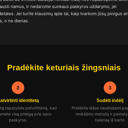
pausti namus, ir nedarome sunkaus paskyros uždarymo, jei
tales. Jei turite klausimų apie tai, kaip tvarkom jūsų pinigus a
, o ne dienas.
Pradėkite keturiais žingsniais
2
3
atvirtinti identitetą
Sudėti indėlį
eitą tapatybės patvirtinimą, kad
Pridėkite lėšas naudodami p
umėte visą prieigą prie savo
mokėjimo metodą ir pamaty
paskyros.
balansą iš karto.