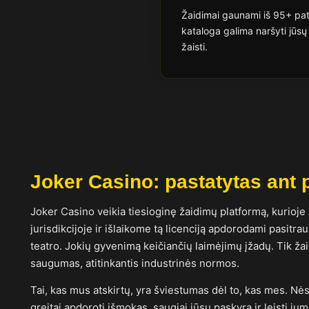
Žaidimai gaunami iš 95+ patik
kataloga galima naršyti jūsų 
žaisti.
Joker Casino: pastatytas ant p
Joker Casino veikia tiesioginę žaidimų platformą, kurioje 
jurisdikcijoje ir išlaikome tą licenciją apdorodami pasitr
teatro. Jokių gyvenimą keičiančių laimėjimų įžadų. Tik žai
saugumas, atitinkantis industrinės normos.
Tai, kas mus atskirtų, yra šviestumas dėl to, kas mes. Nė
greitai apdoroti išmokas, saugiai jūsų paskyrą ir leisti ju