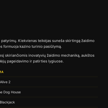
o patyrimų. Kiekvienas teikėjas suneša skirtingą žaidimo
s formuoja kazino turinio pasiūlymą.
mesį skiriančiomis inovatyvių žaidimo mechaniką, aukštos
dėjų pageidavimo ir patirties lygiuose.
MA
Alive 2
he Dog House
 Blackjack