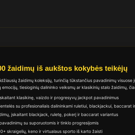
00 žaidimų iš aukštos kokybės teikėjų
didžiausių žaidimų koleksijų, turinčią tūkstančius pavadinimų visuose 
 emocijų, tiesioginių dalininko veiksmų ar klasikinių stalo žaidimų, čia 
įskaitant klasikinę, vaizdo ir progresyvų jackpot pavadinimus
entelės su profesionaliais dalininkami ruletiui, blackjackui, baccarat i
imų, įskaitant blackjack, ruletę, pokerį ir baccarat variantus
avadinimų su suporuotomis ir tinklo progresijomis
+ skraigelių, keno ir virtualaus sporto iš karto žaisti