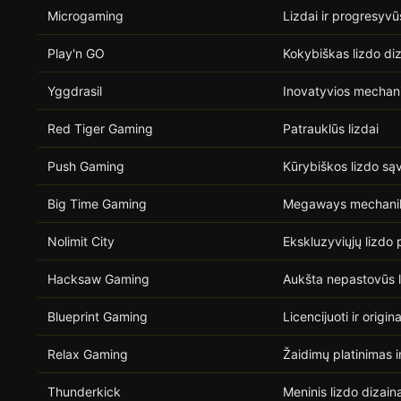
Microgaming
Lizdai ir progresyvū
Play'n GO
Kokybiškas lizdo di
Yggdrasil
Inovatyvios mechan
Red Tiger Gaming
Patrauklūs lizdai
Push Gaming
Kūrybiškos lizdo są
Big Time Gaming
Megaways mechani
Nolimit City
Ekskluzyviųjų lizdo
Hacksaw Gaming
Aukšta nepastovūs l
Blueprint Gaming
Licencijuoti ir origina
Relax Gaming
Žaidimų platinimas ir
Thunderkick
Meninis lizdo dizain