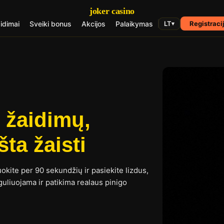
joker casino
idimai
Sveiki bonus
Akcijos
Palaikymas
LT
Registraci
▾
 žaidimų,
šta žaisti
okite per 90 sekundžių ir pasiekite lizdus,
eguliuojama ir patikima realaus pinigo