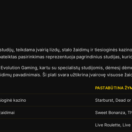
dijų, teikdama įvairią lizdų, stalo žaidimų ir tiesioginės kazin
teiktas pasirinkimas reprezentuoja pagrindinius studijas, kurio
 ir Evolution Gaming, kartu su specialistų studijomis, dėmesį dė
idimų pavadinimais. Ši plati svara užtikrina įvairovę visuose žai
PASTABŪTINA ŽY
sioginė kazino
Starburst, Dead or 
 žaidimai
Sweet Bonanza, T
Live Roulette, Live