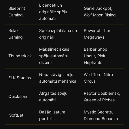
Licencēti un
Blueprint
Genie Jackpot,
oriģinālie spēļu
Gaming
Wolf Moon Rising
automāti
Relax
Spēļu izplatīšana un
Power of Thor
Gaming
oriģināli
Megaways
Mākslinieciskais
Barber Shop
Thunderkick
spēļu automātu
Uncut, Pink
dizains
Elephants
Nepastāvīgi spēļu
Wild Toro, Nitro
ELK Studios
automātu mehānika
Circus
Ātrgaitas spēļu
Raptor Doublemax,
Quickspin
automāti
Queen of Riches
Dažādi satura
Mystic Secrets,
iSoftBet
portfelis
Diamond Bonanza