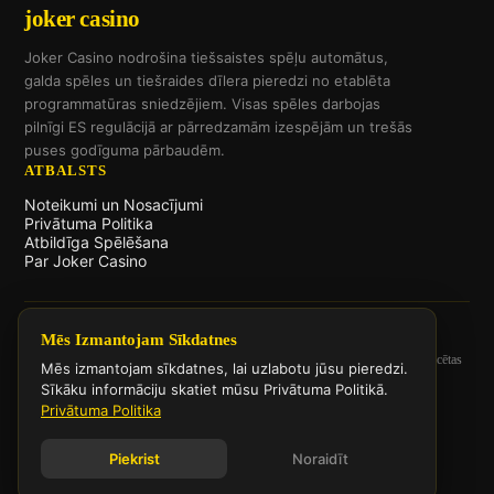
joker casino
Joker Casino nodrošina tiešsaistes spēļu automātus,
galda spēles un tiešraides dīlera pieredzi no etablēta
programmatūras sniedzējiem. Visas spēles darbojas
pilnīgi ES regulācijā ar pārredzamām izespējām un trešās
puses godīguma pārbaudēm.
ATBALSTS
Noteikumi un Nosacījumi
Privātuma Politika
Atbildīga Spēlēšana
Par Joker Casino
Mēs Izmantojam Sīkdatnes
Joker Casino ir licencēts uzņēmumam Apex Gaming Ltd. pēc Malta Gaming
Commission licences numura MGC/2019/486. Visas spēles ir testētas un sertificētas
Mēs izmantojam sīkdatnes, lai uzlabotu jūsu pieredzi.
par godīgumu no neatkarīgajiem auditoriem. Spēlētājiem jābūt vismaz 18 gadu
Sīkāku informāciju skatiet mūsu Privātuma Politikā.
vecumam. Spēlēšana var izraisīt atkarību — ja jums nepieciešams atbalsts,
Privātuma Politika
apmeklējiet gambleaware.co.uk vai sazinieties ar mūsu atbildīgas spēlēšanas
komandu.
Piekrist
Noraidīt
© 2024 Joker Casino. Visas tiesības aizsargātas.