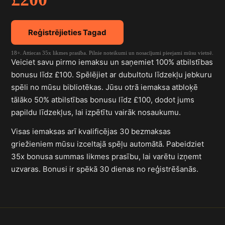
Reģistrējieties Tagad
18+. Attiecas 35x likmes prasība. Pilnie noteikumi un nosacījumi pieejami mūsu vietnē.
Veiciet savu pirmo iemaksu un saņemiet 100% atbilstības
bonusu līdz £100. Spēlējiet ar dubultotu līdzekļu jebkuru
spēli no mūsu bibliotēkas. Jūsu otrā iemaksa atbloķē
tālāko 50% atbilstības bonusu līdz £100, dodot jums
papildu līdzekļus, lai izpētītu vairāk nosaukumu.
Visas iemaksas arī kvalificējas 30 bezmaksas
griežieniem mūsu izceltajā spēļu automātā. Pabeidziet
35x bonusa summas likmes prasību, lai varētu izņemt
uzvaras. Bonusi ir spēkā 30 dienas no reģistrēšanās.