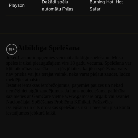
Dažādi spēļu
Burning Hot, Hot
Playson
automātu līnijas
Safari
Atbildīga Spēlēšana
18+
Joker Casino ir apņemies veicināt atbildīgu spēlēšanu. Mūsu
spēles ir tikai pieaugušajiem virs 18 gadu vecuma. Spēlēšana var
kļūt atkarības izraisīta — ja jūs jūtaties, ka jūsu spēlēšana vairs
nav prieka vai jūs tērējat vairāk, nekā varat pieļaut zaudēt, lūdzu
meklējiet atbalstu.
Iestatiet iemaksas ierobežojumus, paņemiet pauzes un nekad
nemēģiniet atgūt zaudējumus. Ja jums nepieciešama palīdzība,
sazinieties ar GamCare vietnē www.gamcare.org.uk vai zvaniet
Nacionālajai Spēlēšanas Problēmu Klīnikai. Pašizvēles
izslēgšana un cits drošākas spēlēšanas rīki ir pieejami jūsu konta
iestatījumos jebkurā laikā.