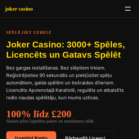
joker casino
SPĒLĒJIET UZREIZ
Joker Casino: 3000+ Spēles,
Licencēts un Gatavs Spēlēt
Bez gargas iestatīšanas. Bez slēptiem trkiem.
Reģistrējieties 90 sekundēs un piekļūstiet spēļu
automātiem, galda spēlēm un tiešraides dīleriem.
Licencēts Apvienotajā Karalistē, regulēts un atbalstīts
reālo naudas spēlētāju, kuri mums uzticas.
100% līdz £200
Skatiet pilnu laipnības paketi un noteikumus tālāk.
Izveidot Kontu
Pārbaudīt Licenci