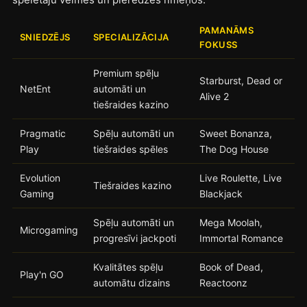
PAMANĀMS
SNIEDZĒJS
SPECIALIZĀCIJA
FOKUSS
Premium spēļu
Starburst, Dead or
NetEnt
automāti un
Alive 2
tiešraides kazino
Pragmatic
Spēļu automāti un
Sweet Bonanza,
Play
tiešraides spēles
The Dog House
Evolution
Live Roulette, Live
Tiešraides kazino
Gaming
Blackjack
Spēļu automāti un
Mega Moolah,
Microgaming
progresīvi jackpoti
Immortal Romance
Kvalitātes spēļu
Book of Dead,
Play'n GO
automātu dizains
Reactoonz