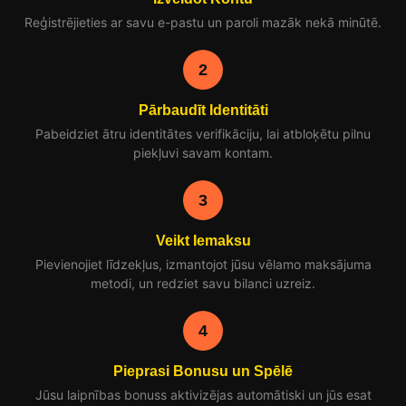
Reģistrējieties ar savu e-pastu un paroli mazāk nekā minūtē.
2
Pārbaudīt Identitāti
Pabeidziet ātru identitātes verifikāciju, lai atbloķētu pilnu
piekļuvi savam kontam.
3
Veikt Iemaksu
Pievienojiet līdzekļus, izmantojot jūsu vēlamo maksājuma
metodi, un redziet savu bilanci uzreiz.
4
Pieprasi Bonusu un Spēlē
Jūsu laipnības bonuss aktivizējas automātiski un jūs esat