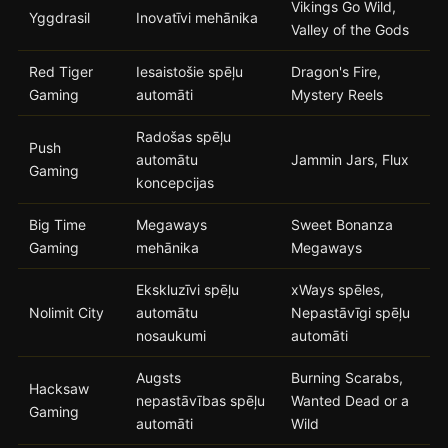
Vikings Go Wild,
Yggdrasil
Inovatīvi mehānika
Valley of the Gods
Red Tiger
Iesaistošie spēļu
Dragon's Fire,
Gaming
automāti
Mystery Reels
Radošas spēļu
Push
automātu
Jammin Jars, Flux
Gaming
koncepcijas
Big Time
Megaways
Sweet Bonanza
Gaming
mehānika
Megaways
Ekskluzīvi spēļu
xWays spēles,
Nolimit City
automātu
Nepastāvīgi spēļu
nosaukumi
automāti
Augsts
Burning Scarabs,
Hacksaw
nepastāvības spēļu
Wanted Dead or a
Gaming
automāti
Wild